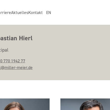
rriere
Aktuelles
Kontakt
EN
astian Hierl
cipal
30 770 1942 77
l@miller-meier.de